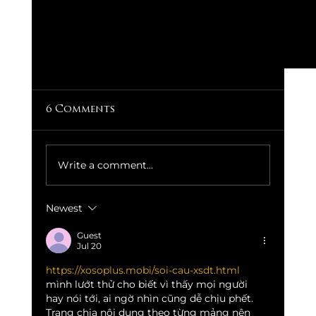
6 Comments
Write a comment...
Newest
Guest
Jul 20
https://xosoplus.mobi/soi-cau-xsdt.html
Passport to the World:
mình lướt thử cho biết vì thấy mọi người 
International nights at Club David
hay nói tới, ai ngờ nhìn cũng dễ chịu phết. 
Trang chia nội dung theo từng mảng nên 