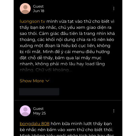
Guest
Jun 18
luongson tv
 mình vừa tạt vào thử cho biết vì 
thấy bạn bè nhắc, chủ yếu xem giao diện ra 
sao thôi. Cảm giác đầu tiên là trang nhìn khá 
thoáng, các khối nội dung chia ra rõ nên kéo 
xuống một đoạn là hiểu bố cục liền, không 
bị rối mắt. Mình để ý cái menu điều hướng 
đặt chỗ dễ thấy, bấm qua lại mấy mục 
nhanh, không phải mò lâu hay load lằng 
nhằng. Chữ với khoảng…
Show More
Like
Reply
Guest
May 25
bongdalu 808
 hôm bữa mình lướt thấy bạn 
bè nhắc nên bấm vào xem thử cho biết thôi. 
Mình không kiểu ngồi phân tích kèo hay đọc 