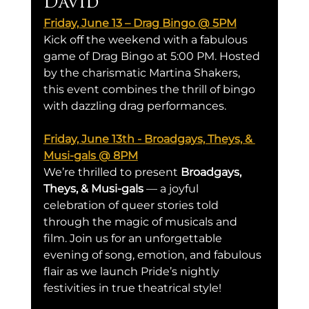
David
Friday, June 13 – Drag Bingo @ 5PM
Kick off the weekend with a fabulous 
game of Drag Bingo at 5:00 PM. Hosted 
by the charismatic Martina Shakers, 
this event combines the thrill of bingo 
with dazzling drag performances.
Friday, June 13th - Broadgays, Theys, & 
Musi-gals @ 8PM
We’re thrilled to present 
Broadgays, 
Theys, & Musi-gals
 — a joyful 
celebration of queer stories told 
through the magic of musicals and 
film. Join us for an unforgettable 
evening of song, emotion, and fabulous 
flair as we launch Pride’s nightly 
festivities in true theatrical style!