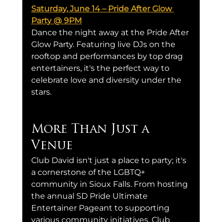
Saturday, June 14 – Pride After Glow 
Party @ 9PM
Dance the night away at the Pride After 
Glow Party. Featuring live DJs on the 
rooftop and performances by top drag 
entertainers, it's the perfect way to 
celebrate love and diversity under the 
stars.
More Than Just a 
Venue
Club David isn't just a place to party; it's 
a cornerstone of the LGBTQ+ 
community in Sioux Falls. From hosting 
the annual SD Pride Ultimate 
Entertainer Pageant to supporting 
various community initiatives, Club 