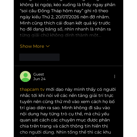
không bị ngợp, kéo xuống là thấy ngay phần 
“soi cầu Đồng Tháp hôm nay” ghi rõ theo 
ngày kiểu Thứ 2, 20/07/2026 nên đỡ nhầm. 
Mình cũng thích cái đoạn kết quả kỳ trước 
họ để dạng bảng số, nhìn nhanh là nhận ra 
từng giải chứ không dính thành một…
Show More
Like
Reply
Guest
Jun 24
thapcam tv
 mới dạo này mình thấy có người 
nhắc tới khi nói về các nền tảng giải trí trực 
tuyến nên cũng thử mở vào xem cách họ bố 
trí giao diện ra sao. Mình không đi sâu vào 
nội dung hay từng trò cụ thể, mà chủ yếu 
quan sát cách các chuyên mục được phân 
chia trên trang và cách thông tin hiển thị 
cho người dùng. Nhìn tổng thể thì các khu 