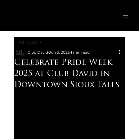
All Posts
Club David
Jun 3, 2025
1 min read
All Posts
Celebrate Pride Week
Events
2025 at Club David in
Downtown Sioux Falls