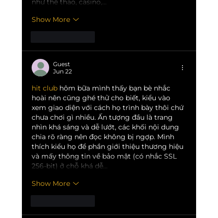
như thể thao, casino,…
Show More
Like
Reply
Guest
Jun 22
hit club
 hôm bữa mình thấy bạn bè nhắc 
hoài nên cũng ghé thử cho biết, kiểu vào 
xem giao diện với cách họ trình bày thôi chứ 
chưa chơi gì nhiều. Ấn tượng đầu là trang 
nhìn khá sáng và dễ lướt, các khối nội dung 
chia rõ ràng nên đọc không bị ngợp. Mình 
thích kiểu họ để phần giới thiệu thương hiệu 
và mấy thông tin về bảo mật (có nhắc SSL 
256-bit) ở chỗ khá dễ…
Show More
Like
Reply